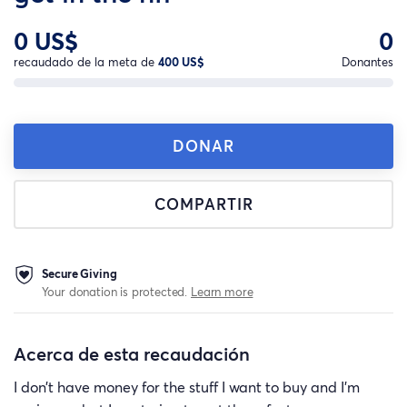
0 US$
0
recaudado de la meta de
400 US$
Donantes
DONAR
COMPARTIR
Secure Giving
Your donation is protected.
Learn more
Acerca de esta recaudación
I don’t have money for the stuff I want to buy and I’m