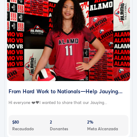
From Hard Work to Nationals—Help Jauying...
Hi everyone ❤️🖤I wanted to share that our Jauying...
$80
2
2%
Recaudado
Donantes
Meta Alcanzada