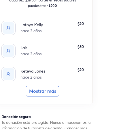
puedes traer
$200
$20
Latoya Kelly
hace 2 años
$50
Jais
hace 2 años
$20
Keteva Jones
hace 2 años
Mostrar más
Donación segura
Tu donación está protegida. Nunca almacenamos la
información de tu tarjeta de crédito.
Conocer más