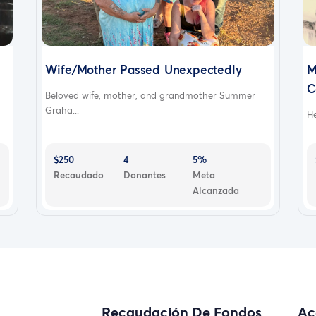
Wife/Mother Passed Unexpectedly
M
C
Beloved wife, mother, and grandmother Summer
Graha...
He
$250
4
5%
Recaudado
Donantes
Meta
Alcanzada
Recaudación De Fondos
Ac