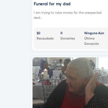
Funeral for my dad
I am trying to raise money for the unexpected
deat...
$0
0
Ninguna Aún
Recaudado
Donantes
Última
Donación