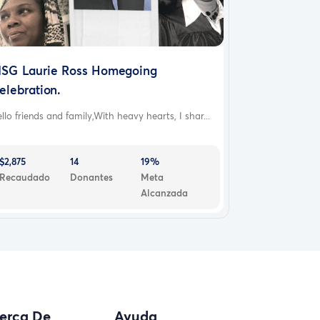
SG Laurie Ross Homegoing
elebration.
llo friends and family,With heavy hearts, I shar...
$2,875
14
19%
Recaudado
Donantes
Meta
Alcanzada
erca De
Ayuda