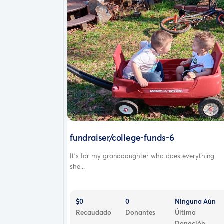
fundraiser/college-funds-6
It's for my granddaughter who does everything
she...
$0
0
Ninguna Aún
Recaudado
Donantes
Última
Donación