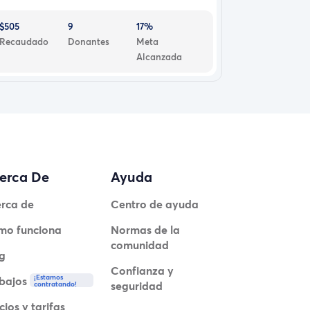
$505
9
17%
Recaudado
Donantes
Meta
Alcanzada
erca De
Ayuda
rca de
Centro de ayuda
mo funciona
Normas de la
comunidad
g
Confianza y
¡Estamos
bajos
seguridad
contratando!
cios y tarifas