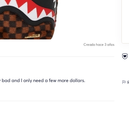
Creada hace 3 años
y bad and I only need a few more dollars.
R