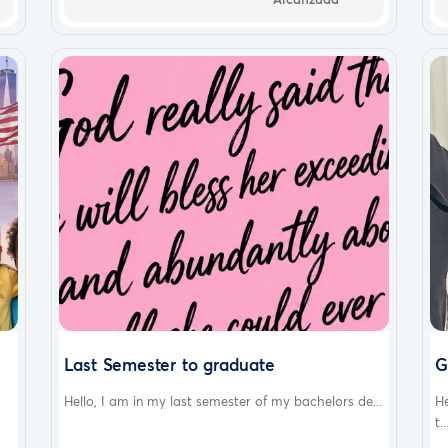
Last Semester to graduate
G
Hello, I am in my last semester of my bachelors de...
H
t..