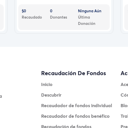
$0
0
Ninguna Aún
Recaudado
Donantes
Última
Donación
Recaudación De Fondos
Ac
Inicio
Ace
Descubrir
Có
a
Recaudador de fondos individual
Blo
Recaudador de fondos benéfico
Tra
Recaudación de fondos
Pre