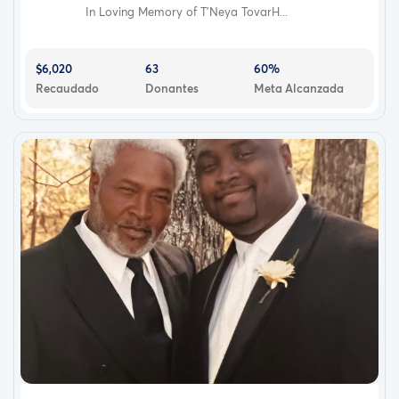
In Loving Memory of T’Neya TovarH...
$6,020
63
60%
Recaudado
Donantes
Meta Alcanzada