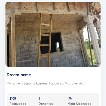
Dream home
My name is Lenome Lazarus. I acquire a ¼ archer of...
$105
1
1%
Recaudado
Donantes
Meta Alcanzada