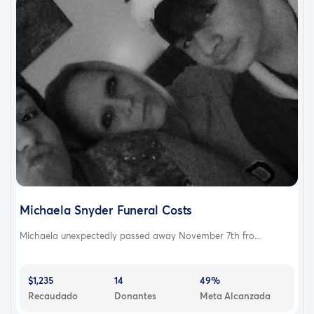
Michaela Snyder Funeral Costs
Michaela unexpectedly passed away November 7th fro...
$1,235
14
49%
Recaudado
Donantes
Meta Alcanzada