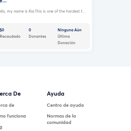
e...
llo, my name is Kia.This is one of the hardest t...
$0
0
Ninguna Aún
Recaudado
Donantes
Última
Donación
erca De
Ayuda
rca de
Centro de ayuda
mo funciona
Normas de la
comunidad
g