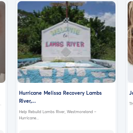
Hurricane Melissa Recovery Lambs
J
River,...
.
Th
Help Rebuild Lambs River, Westmoreland –
Hurricane...