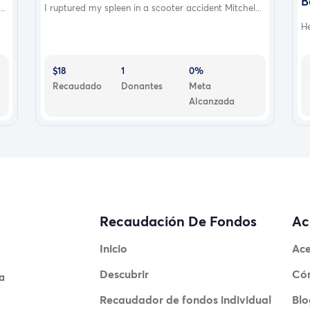
B
..
I ruptured my spleen in a scooter accident Mitchel...
He
$18
1
0%
Recaudado
Donantes
Meta
Alcanzada
Recaudación De Fondos
Ac
Inicio
Ace
Descubrir
Có
a
Recaudador de fondos individual
Blo