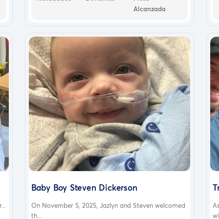
Alcanzada
Baby Boy Steven Dickerson
T
..
On November 5, 2025, Jazlyn and Steven welcomed
A
th...
wi