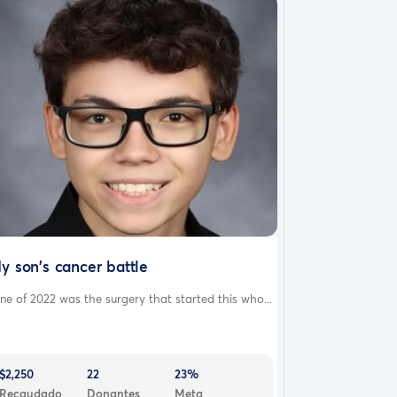
y son's cancer battle
ne of 2022 was the surgery that started this who...
$2,250
22
23%
Recaudado
Donantes
Meta