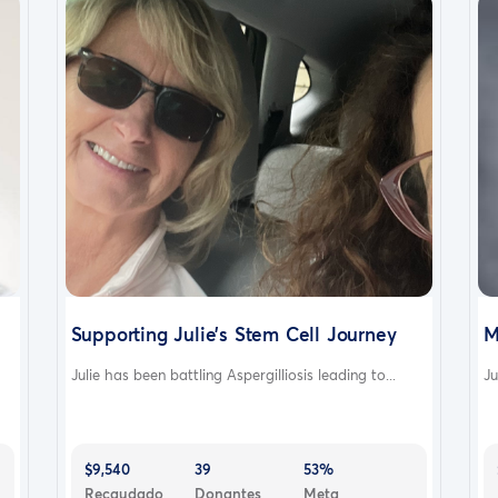
Supporting Julie’s Stem Cell Journey
M
Julie has been battling Aspergilliosis leading to...
Ju
$9,540
39
53%
Recaudado
Donantes
Meta