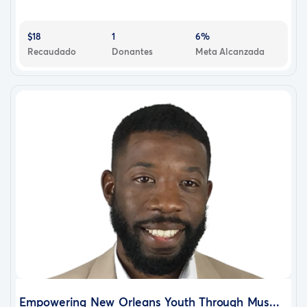
$18
1
6%
Recaudado
Donantes
Meta Alcanzada
Empowering New Orleans Youth Through Mus...