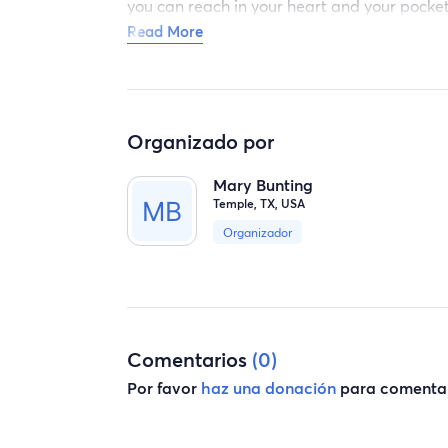
you can reach in your heart and your pockets
in Jesus name thank you
Read More
Organizado por
Mary Bunting
Temple, TX, USA
Organizador
Comentarios
(0)
Por favor
haz una donación
para comentar