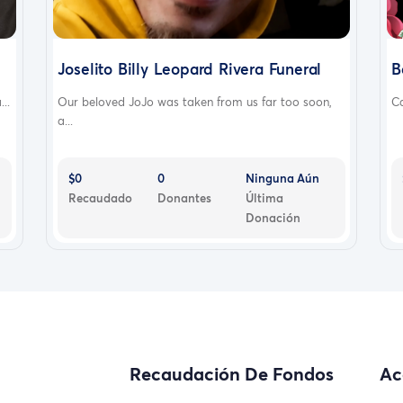
Joselito Billy Leopard Rivera Funeral
B
..
Our beloved JoJo was taken from us far too soon,
Ca
a...
$0
0
Ninguna Aún
Recaudado
Donantes
Última
Donación
Recaudación De Fondos
Ac