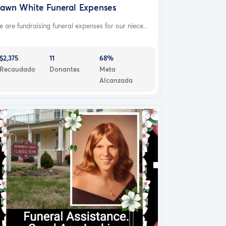
awn White Funeral Expenses
 are fundraising funeral expenses for our niece...
$2,375
11
68%
Recaudado
Donantes
Meta
Alcanzada