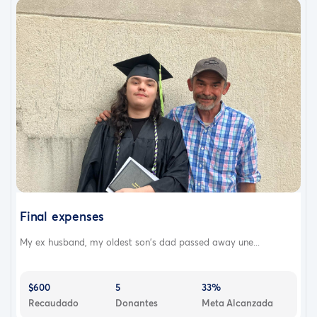
Final expenses
My ex husband, my oldest son's dad passed away une...
$600
5
33%
Recaudado
Donantes
Meta Alcanzada