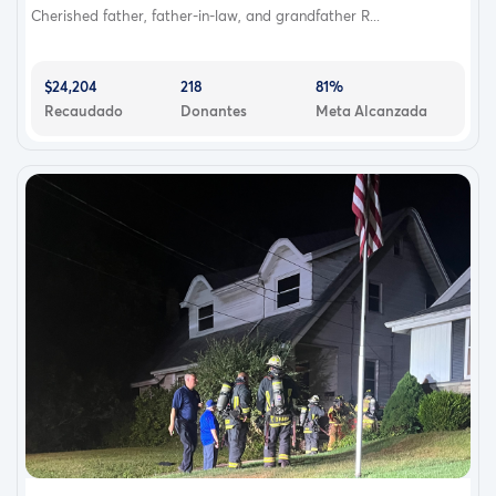
Cherished father, father-in-law, and grandfather R...
$24,204
218
81%
Recaudado
Donantes
Meta Alcanzada