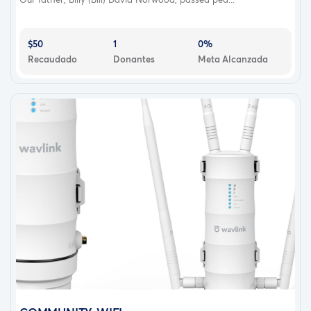
$50
1
0%
Recaudado
Donantes
Meta Alcanzada