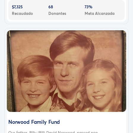
$7,325
68
73%
Recaudado
Donantes
Meta Alcanzada
Norwood Family Fund
Our father, Billy (Bill) David Norwood, passed pea...