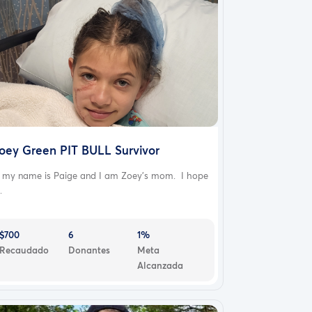
oey Green PIT BULL Survivor
i my name is Paige and I am Zoey's mom. I hope
.
$700
6
1%
Recaudado
Donantes
Meta
Alcanzada