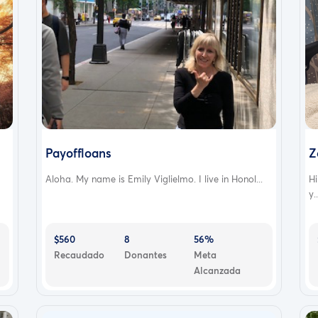
Payoffloans
Z
Aloha. My name is Emily Viglielmo. I live in Honol...
H
y..
$560
8
56%
Recaudado
Donantes
Meta
Alcanzada