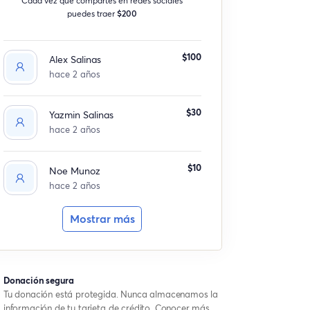
puedes traer
$200
$100
Alex Salinas
hace 2 años
$30
Yazmin Salinas
hace 2 años
$10
Noe Munoz
hace 2 años
Mostrar más
Donación segura
Tu donación está protegida. Nunca almacenamos la
información de tu tarjeta de crédito.
Conocer más