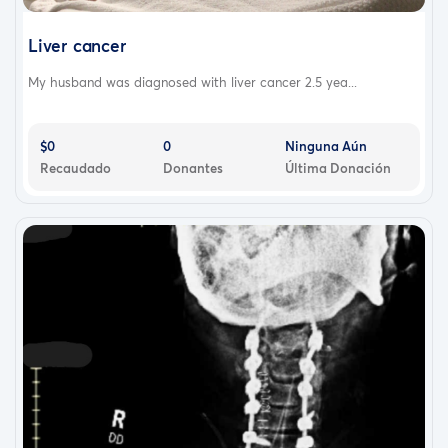
Liver cancer
My husband was diagnosed with liver cancer 2.5 yea...
$0
0
Ninguna Aún
Recaudado
Donantes
Última Donación