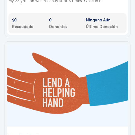
My 22 yro son was recently shot 3 times. Once in t...
$0
0
Ninguna Aún
Recaudado
Donantes
Última Donación