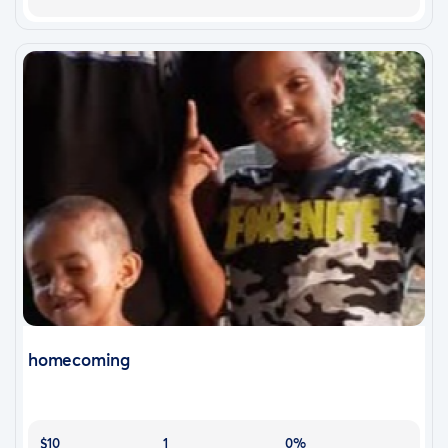
homecoming
$10
1
0%