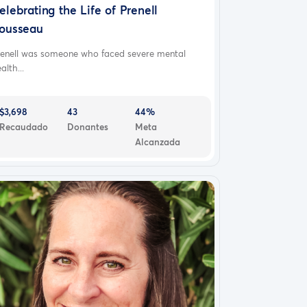
elebrating the Life of Prenell
ousseau
renell was someone who faced severe mental
alth...
$3,698
43
44%
Recaudado
Donantes
Meta
Alcanzada