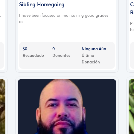
Sibling Homegoing
C
R
.
I have been focused on maintaining good grades
as...
P
he
$0
0
Ninguna Aún
Recaudado
Donantes
Última
Donación