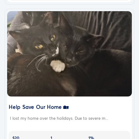
Help Save Our Home 🏡
I lost my home over the holidays. Due to severe m...
$20
1
1%