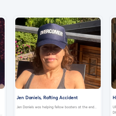
Jen Daniels, Rafting Accident
H
Jen Daniels was helping fellow boaters at the end...
U
D
..