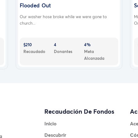
Flooded Out
S
Our washer hose broke while we were gone to
M
church...
Or
$210
4
4%
Recaudado
Donantes
Meta
Alcanzada
Recaudación De Fondos
Ac
Inicio
Ace
Descubrir
Có
a