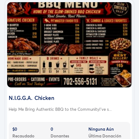
N.I.G.G.A. Chicken
Help Me Bring Authentic BBQ to the CommunityI've s...
$0
0
Ninguna Aún
Recaudado
Donantes
Última Donación