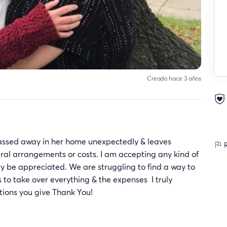
Creada hace 3 años
 passed away in her home unexpectedly & leaves
R
eral arrangements or costs. I am accepting any kind of
ly be appreciated. We are struggling to find a way to
s to take over everything & the expenses I truly
tions you give Thank You!