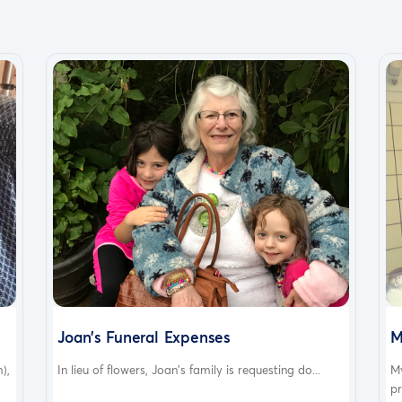
Joan’s Funeral Expenses
M
),
In lieu of flowers, Joan’s family is requesting do...
M
pr.