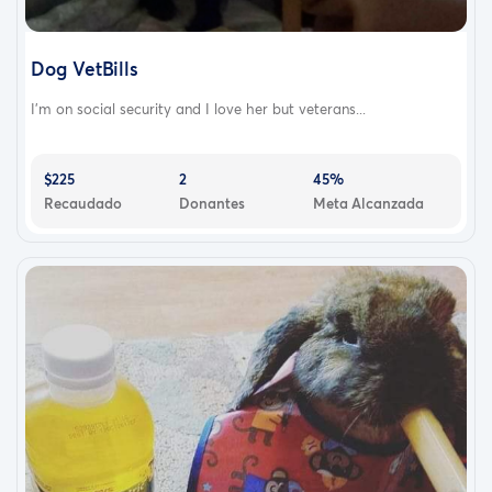
Dog VetBills
I’m on social security and I love her but veterans...
$225
2
45%
Recaudado
Donantes
Meta Alcanzada