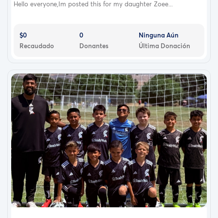
Hello everyone,Im posted this for my daughter Zoee...
$0
0
Ninguna Aún
Recaudado
Donantes
Última Donación