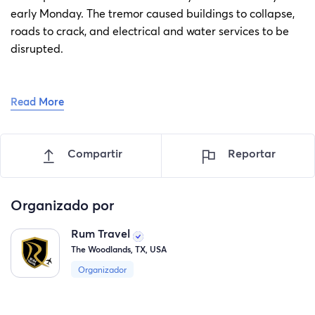
early Monday. The tremor caused buildings to collapse,
roads to crack, and electrical and water services to be
disrupted.
Read More
Every donation counts and can make a significant
difference in the lives of those affected by this disaster.
The road to recovery will be long and challenging, but
Compartir
Reportar
with the global community's support, we can help the
affected communities get back on their feet and rebuild
their lives.
Organizado por
Rum Travel
The Woodlands, TX, USA
Organizador