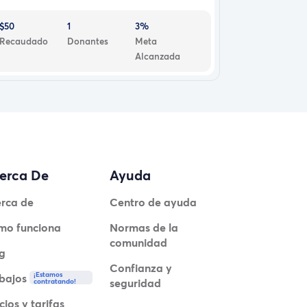
$50
1
3%
Recaudado
Donantes
Meta
Alcanzada
erca De
Ayuda
rca de
Centro de ayuda
mo funciona
Normas de la
comunidad
g
Confianza y
¡Estamos
bajos
seguridad
contratando!
cios y tarifas