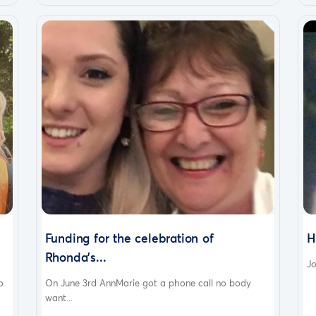
Funding for the celebration of
H
Rhonda's...
Jo
o
On June 3rd AnnMarie got a phone call no body
want...