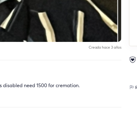
Creada hace 3 años
is disabled need 1500 for cremation.
R