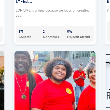
LYFEst...
B
LOH LYFE is unique because we focus on creating
# 
va...
$71
2
0%
Collecté
Donateurs
Objectif Atteint