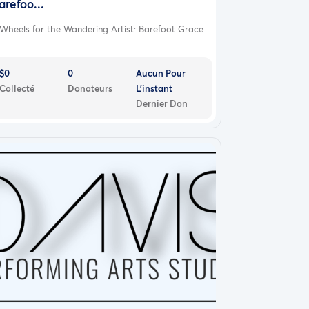
arefoo...
Wheels for the Wandering Artist: Barefoot Grace...
$0
0
Aucun Pour
Collecté
Donateurs
L'instant
Dernier Don