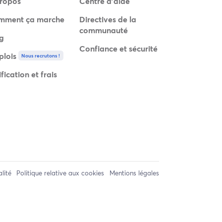
ropos
Centre d'aide
mment ça marche
Directives de la
communauté
g
Confiance et sécurité
lois
Nous recrutons !
ification et frais
alité
Politique relative aux cookies
Mentions légales