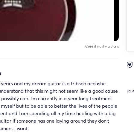
Créé il y a il y a 3 ans
s
8 years and my dream guitar is a Gibson acoustic.
understand that this might not seem like a good cause
S
I possibly can. I'm currently in a year long treatment
yself but to be able to better the lives of the people
nt and I am spending all my time healing with a big
e guitar if someone has one laying around they don't
trument I want.