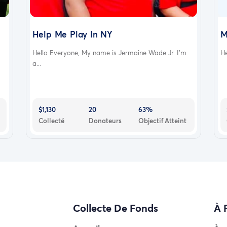
Help Me Play In NY
M
Hello Everyone, My name is Jermaine Wade Jr. I’m
He
a...
$1,130
20
63%
Collecté
Donateurs
Objectif Atteint
Collecte De Fonds
À 