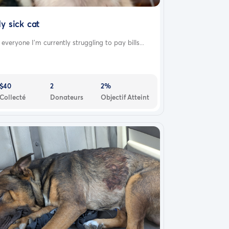
y sick cat
 everyone I’m currently struggling to pay bills...
$40
2
2%
Collecté
Donateurs
Objectif Atteint