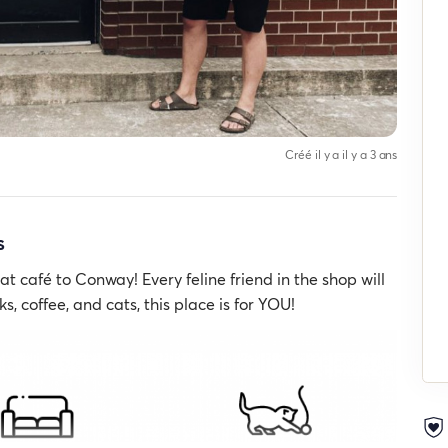
Créé il y a il y a 3 ans
s
t café to Conway! Every feline friend in the shop will
ks, coffee, and cats, this place is for YOU!