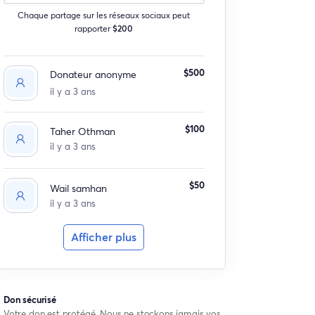
Chaque partage sur les réseaux sociaux peut
rapporter
$200
$500
Donateur anonyme
il y a 3 ans
$100
Taher Othman
il y a 3 ans
$50
Wail samhan
il y a 3 ans
Afficher plus
Don sécurisé
Votre don est protégé. Nous ne stockons jamais vos