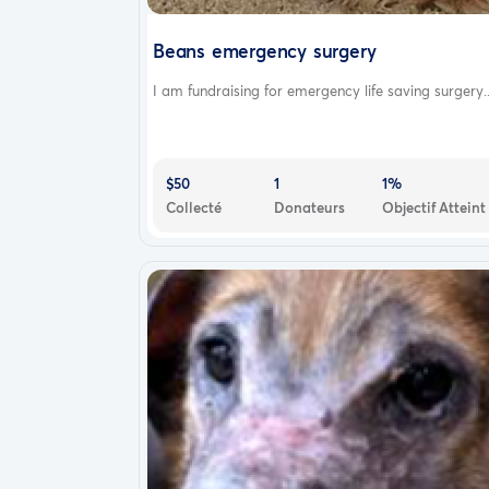
Just like the shelters across the state,
we wou
goods to care for the well-being of our feli
Beans emergency surgery
I am fundraising for emergency life saving surgery..
$50
1
1%
Collecté
Donateurs
Objectif Atteint