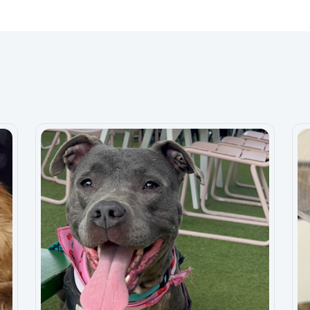
melle
This is why we are open about what our biggest