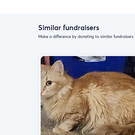
Similar fundraisers
Make a difference by donating to similar fundraisers.
Available for Adoption at the City Of Mau
Risks & Challenges
We want to be 100% transparent with you. 
challenge will be: Supplies.