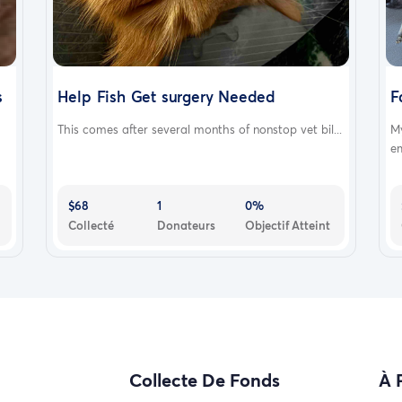
s
Help Fish Get surgery Needed
F
This comes after several months of nonstop vet bil...
M
em
$68
1
0%
Collecté
Donateurs
Objectif Atteint
Collecte De Fonds
À 