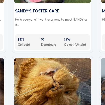
ld depend on donations of litter, food, and other
ne friends
.
SANDY'S FOSTER CARE
M
.
Hello everyone! I want everyone to meet SANDY or
Hi
a...
$375
10
75%
Collecté
Donateurs
Objectif Atteint