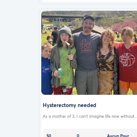
Hysterectomy needed
As a mother of 3, I can't imagine life now without..
$0
0
Aucun Pour