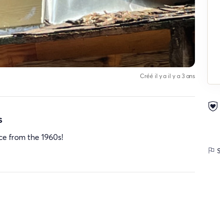
Créé il y a il y a 3 ans
s
ce from the 1960s!
S