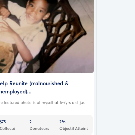
elp Reunite (malnourished &
nemployed)...
e featured photo is of myself at 6-7yrs old, jus...
$75
2
2%
Collecté
Donateurs
Objectif Atteint