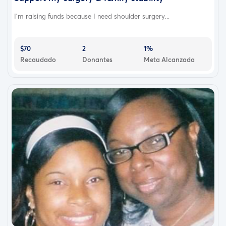
I'm raising funds because I need shoulder surgery...
$70
2
1%
Recaudado
Donantes
Meta Alcanzada