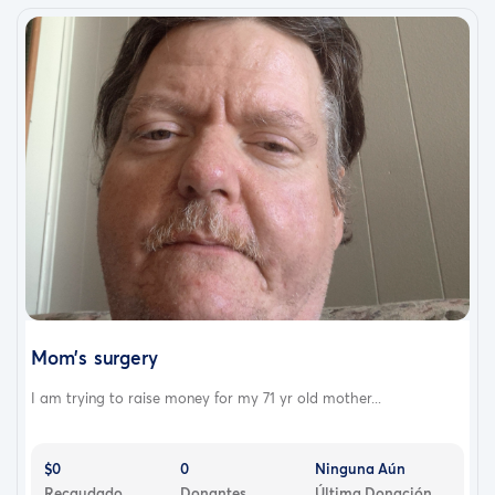
Mom's surgery
I am trying to raise money for my 71 yr old mother...
$0
0
Ninguna Aún
Recaudado
Donantes
Última Donación