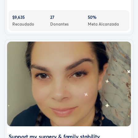
$9,635
27
50%
Recaudado
Donantes
Meta Alcanzada
Support my surgery & family stability