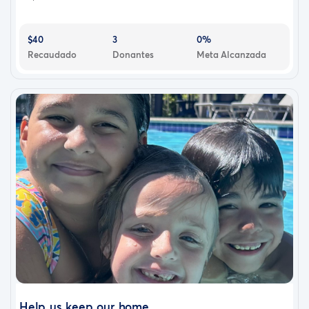
$40
3
0%
Recaudado
Donantes
Meta Alcanzada
Help us keep our home