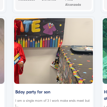
Alcanzada
Bday party for son
H
a
I am a single mom of 3 I work make ends meet but
I...
I 