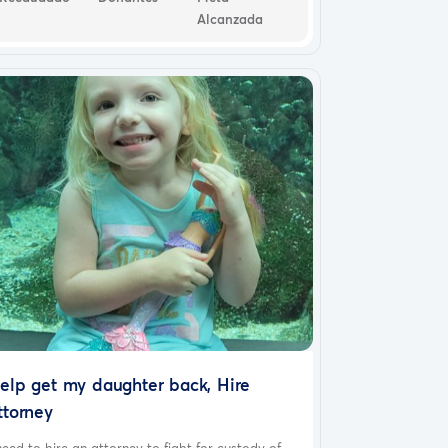
Alcanzada
elp get my daughter back, Hire
ttorney
need to hire an attorney to fight for custody of...