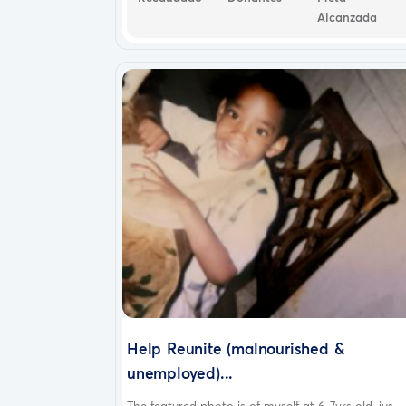
Alcanzada
Help Reunite (malnourished &
unemployed)...
The featured photo is of myself at 6-7yrs old, jus...