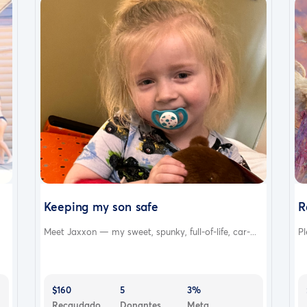
Keeping my son safe
R
Meet Jaxxon — my sweet, spunky, full-of-life, car-...
Pl
$160
5
3%
Recaudado
Donantes
Meta