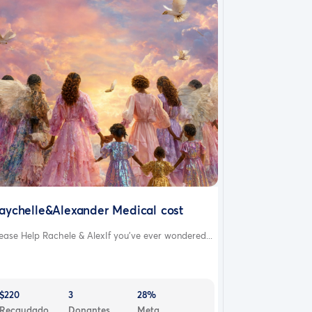
aychelle&Alexander Medical cost
ease Help Rachele & AlexIf you’ve ever wondered...
$220
3
28%
Recaudado
Donantes
Meta