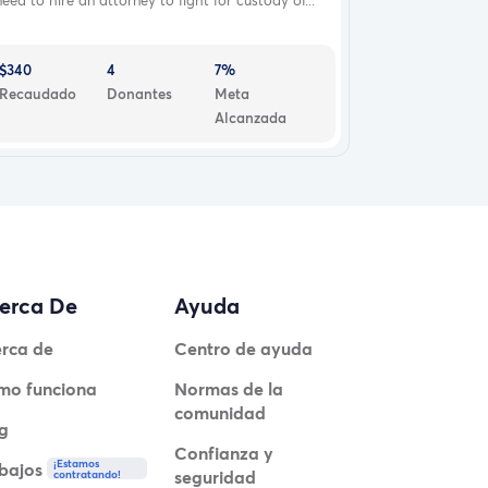
$340
4
7%
Recaudado
Donantes
Meta
Alcanzada
erca De
Ayuda
rca de
Centro de ayuda
mo funciona
Normas de la
comunidad
g
Confianza y
¡Estamos
bajos
seguridad
contratando!