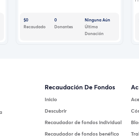
$0
0
Ninguna Aún
Recaudado
Donantes
Última
Donación
Recaudación De Fondos
Ac
Inicio
Ace
Descubrir
Có
a
Recaudador de fondos individual
Blo
Recaudador de fondos benéfico
Tra