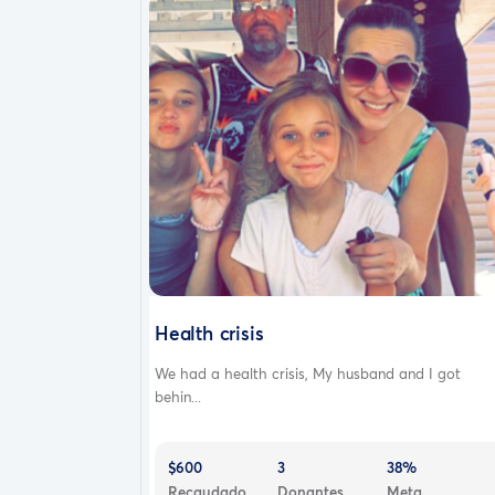
Health crisis
We had a health crisis, My husband and I got
behin...
$600
3
38%
Recaudado
Donantes
Meta