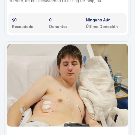
Hi there, Im not accustomed to asking for help, bu...
$0
0
Ninguna Aún
Recaudado
Donantes
Última Donación