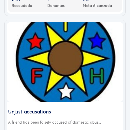
Recaudado
Donantes
Meta Alcanzada
Unjust accusations
A friend has been falsely accused of domestic abus...