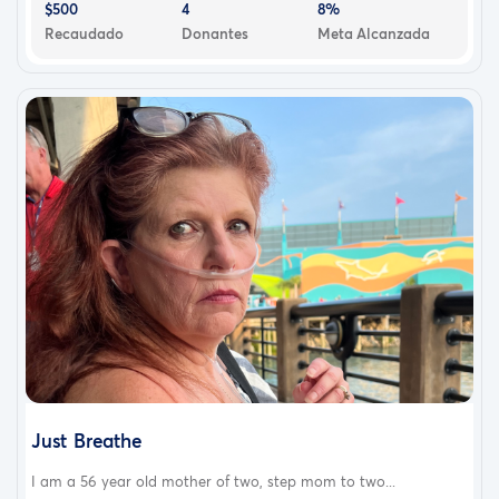
$500
4
8%
Recaudado
Donantes
Meta Alcanzada
Just Breathe
I am a 56 year old mother of two, step mom to two...