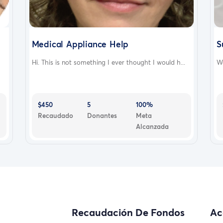
Medical Appliance Help
S
Hi. This is not something I ever thought I would h...
We
$450
5
100%
Recaudado
Donantes
Meta
Alcanzada
Recaudación De Fondos
Ac