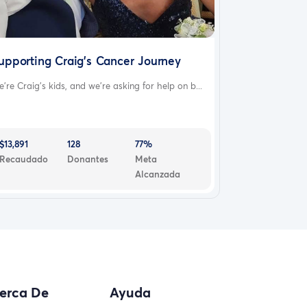
upporting Craig’s Cancer Journey
’re Craig’s kids, and we’re asking for help on b...
$13,891
128
77%
Recaudado
Donantes
Meta
Alcanzada
erca De
Ayuda