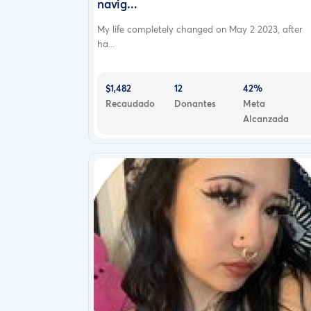
navig...
My life completely changed on May 2 2023, after
ha...
$1,482
12
42%
Recaudado
Donantes
Meta
Alcanzada