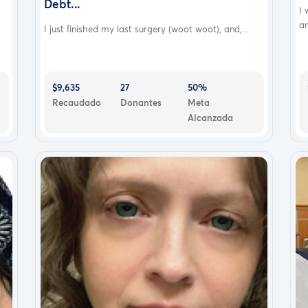
Debt...
I
an
I just finished my last surgery (woot woot), and,...
$9,635
27
50%
Recaudado
Donantes
Meta
Alcanzada