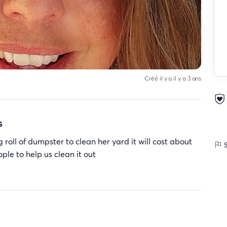
Créé il y a il y a 3 ans
s
roll of dumpster to clean her yard it will cost about
S
ple to help us clean it out