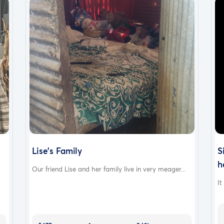
Lise’s Family
S
h
Our friend Lise and her family live in very meager...
It