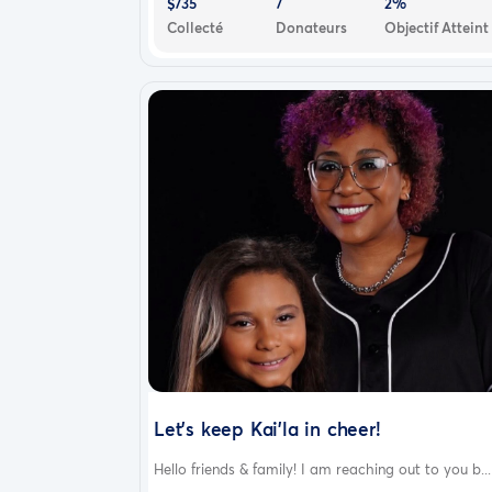
$735
7
2%
Collecté
Donateurs
Objectif Atteint
Let’s keep Kai’la in cheer!
Hello friends & family! I am reaching out to you b...