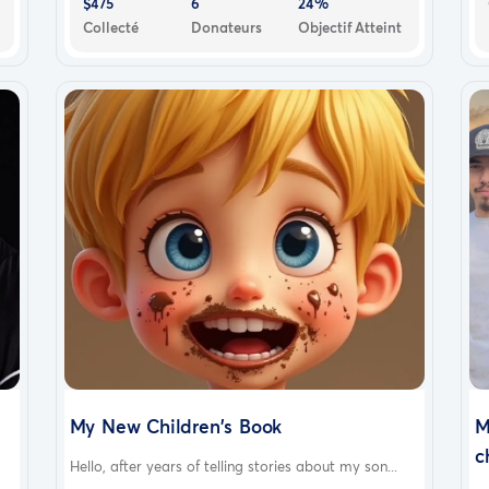
$475
6
24%
Collecté
Donateurs
Objectif Atteint
My New Children's Book
M
c
Hello, after years of telling stories about my son...