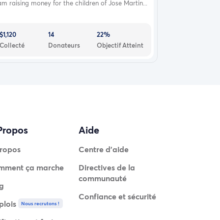
am raising money for the children of Jose Martin...
$1,120
14
22%
Collecté
Donateurs
Objectif Atteint
Propos
Aide
ropos
Centre d'aide
mment ça marche
Directives de la
communauté
g
Confiance et sécurité
lois
Nous recrutons !