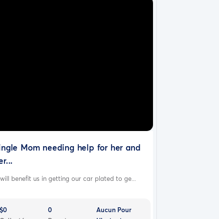
ingle Mom needing help for her and
er...
 will benefit us in getting our car plated to ge...
$0
0
Aucun Pour