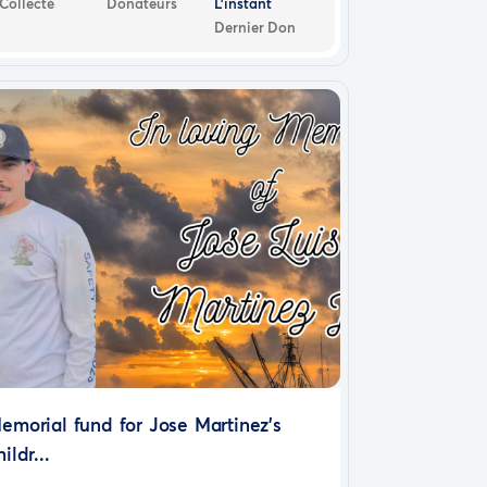
Collecté
Donateurs
L'instant
Dernier Don
emorial fund for Jose Martinez's
hildr...