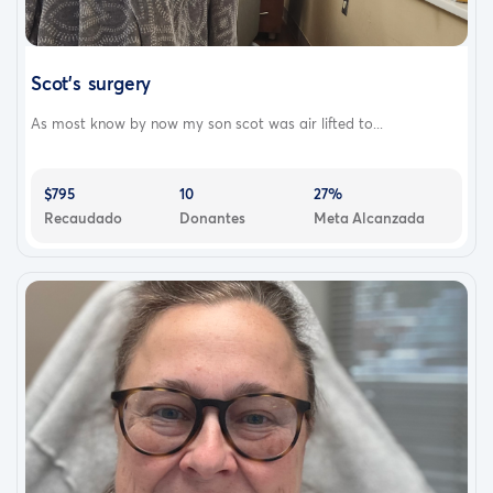
Scot's surgery
As most know by now my son scot was air lifted to...
$795
10
27%
Recaudado
Donantes
Meta Alcanzada