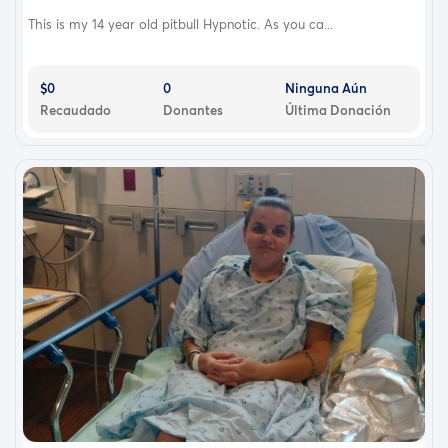
This is my 14 year old pitbull Hypnotic. As you ca...
$0
0
Ninguna Aún
Recaudado
Donantes
Última Donación