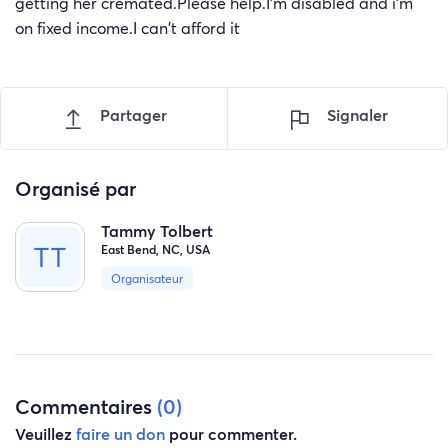
getting her cremated.Please help.I'm disabled and i'm
on fixed income.I can't afford it
Partager
Signaler
Organisé par
Tammy Tolbert
East Bend, NC, USA
Organisateur
Commentaires
(0)
Veuillez
faire un don
pour commenter.