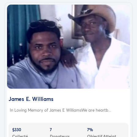
James E. Williams
In Loving Memory of James E WilliamsWe are heartb...
$330
7
7%
Collecté
Donateurs
Objectif Atteint