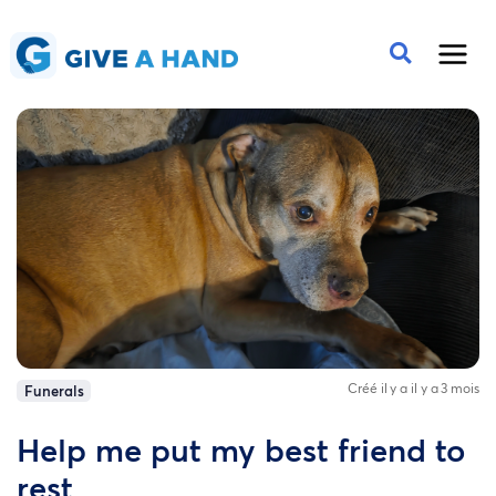
Créé il y a il y a 3 mois
Funerals
Help me put my best friend to
rest