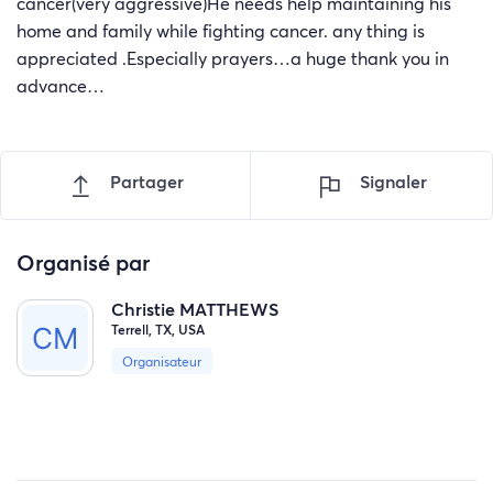
cancer(very aggressive)He needs help maintaining his
home and family while fighting cancer. any thing is
appreciated .Especially prayers…a huge thank you in
advance…
Partager
Signaler
Organisé par
Christie MATTHEWS
Terrell, TX, USA
Organisateur