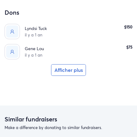
Dons
$150
Lyndsi Tuck
il y a 1 an
$75
Gene Lou
il y a 1 an
Afficher plus
Similar fundraisers
Make a difference by donating to similar fundraisers.